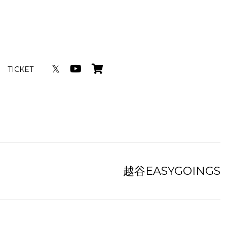
𝕏
TICKET
越谷EASYGOINGS