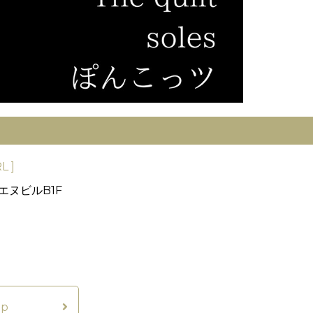
L ]
エヌビルB1F
ap