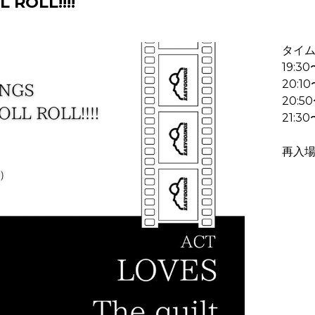
 ROLL!!!!
タイ
19:3
20:10
20:50
21:30
再入