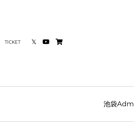
𝕏
TICKET
池袋Adm