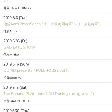
vol.1」
越谷EASY GOINGS
2019.8.6 (Tue)
池袋Adm 2manSeries「十二代目梅雨将軍”ペリー来航将軍”」
池袋Adm
2019.6.28 (Fri)
BAD LATE SHOW
代々木labo
2019.6.16 (Sun)
DDMD presents「FULLHOUSE vol.1」
沼袋section9
2019.6.15 (Sat)
The Banana Plantations主催 ｢Donkey's delight vol.1｣
伊那GRAMHOUSE
2019.5.30 (Thu)