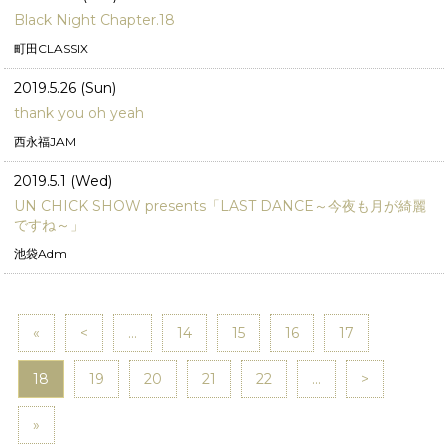
Black Night Chapter.18
町田CLASSIX
2019.5.26 (Sun)
thank you oh yeah
西永福JAM
2019.5.1 (Wed)
UN CHICK SHOW presents「LAST DANCE～今夜も月が綺麗
ですね～」
池袋Adm
«
<
...
14
15
16
17
18
19
20
21
22
...
>
»