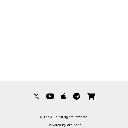
𝕏
© The quilt All rights reserved.
Powered by
areMond