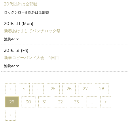
20代以外は全部嘘
ロックンロール以外は全部嘘
2016.1.11 (Mon)
新春あけましてパンチロック祭
池袋Adm
2016.1.8 (Fri)
新春コピーバンド大会 4日目
池袋Adm
«
<
...
25
26
27
28
29
30
31
32
33
...
>
»