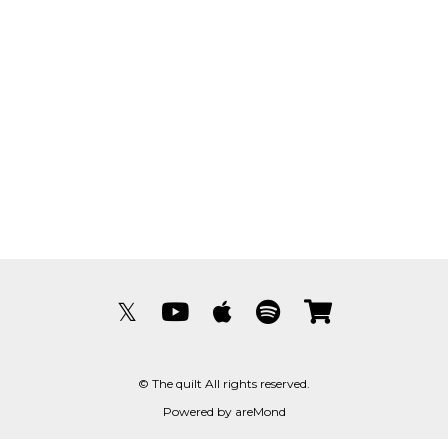
𝕏
© The quilt All rights reserved.
Powered by
areMond