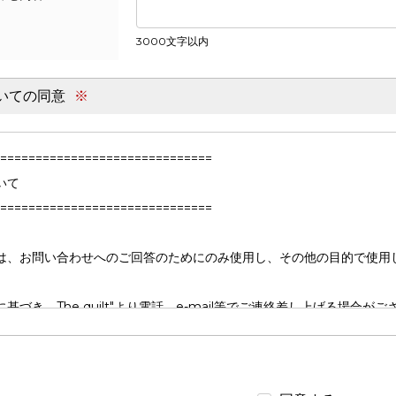
3000文字以内
いての同意
※
===============================
いて
===============================
は、お問い合わせへのご回答のためにのみ使用し、その他の目的で使用
基づき、The quilt"より電話、e-mail等でご連絡差し上げる場
対応できない場合がございます。
===============================