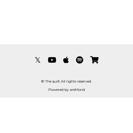
𝕏
© The quilt All rights reserved.
Powered by
areMond