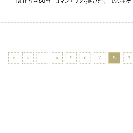
1st mini Album「ロマンチックを叫びだす」の
«
<
...
4
5
6
7
8
9