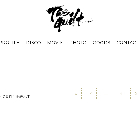
PROFILE
DISCO
MOVIE
PHOTO
GOODS
CONTACT
«
<
...
4
5
全 106 件 ) を表示中