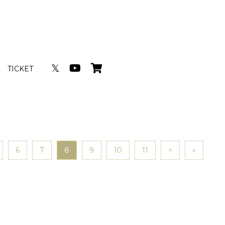
𝕏
TICKET
6
7
8
9
10
11
>
»