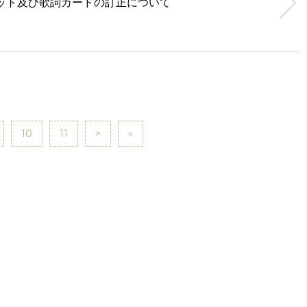
ジャケット及び歌詞カードの訂正について
10
11
>
»